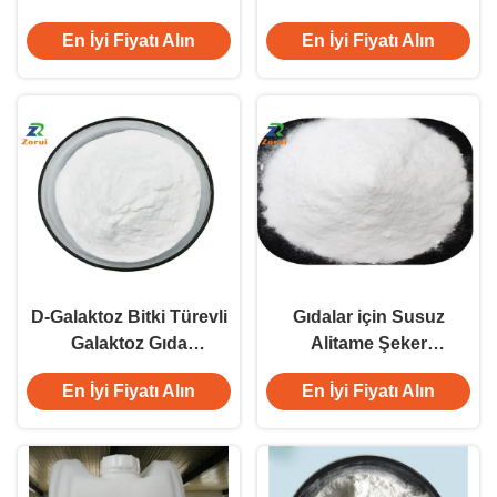
Gıda Tatlandırıcıları CAS
Maddeleri Alfa-D-Laktoz
En İyi Fiyatı Alın
En İyi Fiyatı Alın
99-20-7
Monohidrat CAS 5989-
81-1
D-Galaktoz Bitki Türevli
Gıdalar için Susuz
Galaktoz Gıda
Alitame Şeker
Tatlandırıcıları CAS 59-
Tatlandırıcıları CAS
En İyi Fiyatı Alın
En İyi Fiyatı Alın
23-4
80863-62-3