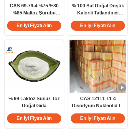
CAS 69-79-4 %75 %80
% 100 Saf Doğal Düşük
%85 Maltoz Şurubu
Kalorili Tatlandırıcı
Viskoz Sıvı Doğal
Sukraloz Gıda Katkı
En İyi Fiyatı Alın
En İyi Fiyatı Alın
Tatlandırıcı Gıda ve
Maddeleri CAS 56038-
İçecekler İçin
13-2
% 99 Laktoz Susuz Toz
CAS 12111-11-4
Doğal Gıda
Disodyum Nükleotid I +
Tatlandırıcılar CAS 63-
G Disodyum 5'-
En İyi Fiyatı Alın
En İyi Fiyatı Alın
42-3
ribonükleotid E635 Tat
Artırıcı