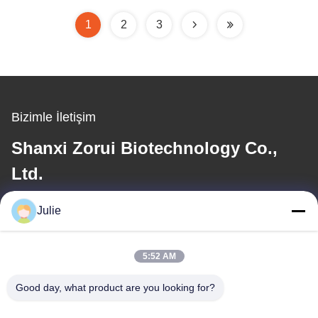
1
2
3
Bizimle İletişim
Shanxi Zorui Biotechnology Co.,
Ltd.
Julie
E-posta
julie@sxzorui.com
5:52 AM
Good day, what product are you looking for?
Adresimiz