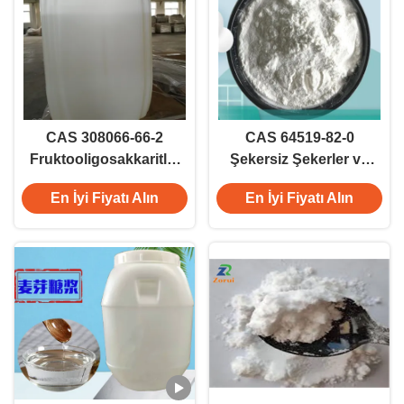
CAS 308066-66-2
CAS 64519-82-0
Fruktooligosakkaritler
Şekersiz Şekerler ve
FOS Oligofruktoz Syrus
Çikolata Şekerlemeleri
En İyi Fiyatı Alın
En İyi Fiyatı Alın
L85 %55 %90 %95
İçin Isomalt