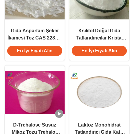
Gıda Aspartam Şeker
Ksilitol Doğal Gıda
İkamesi Toz CAS 22839-
Tatlandırıcılar Kristal
47-0
Toz CAS 87-99-0
En İyi Fiyatı Alın
En İyi Fiyatı Alın
D-Trehalose Susuz
Laktoz Monohidrat
Mikoz Tozu Trehaloz
Tatlandırıcı Gıda Katkı